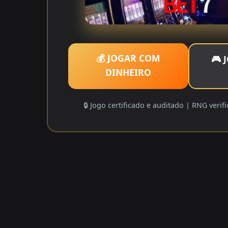
💰 JOGAR COM
🎮 
DINHEIRO
🔒 Jogo certificado e auditado | RNG veri