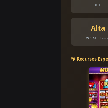
RTP
Alta
VOLATILIDA
🎯 Recursos Espe