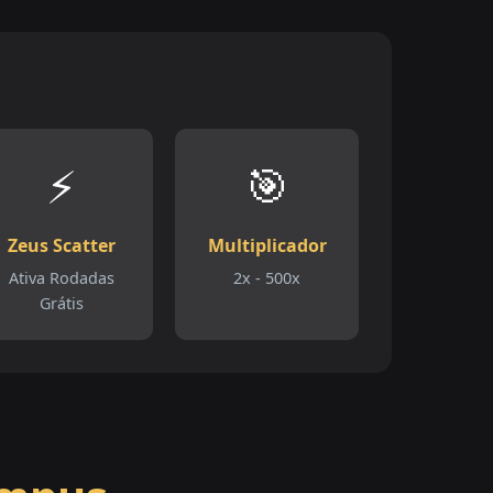
⚡
🎯
Zeus Scatter
Multiplicador
Ativa Rodadas
2x - 500x
Grátis