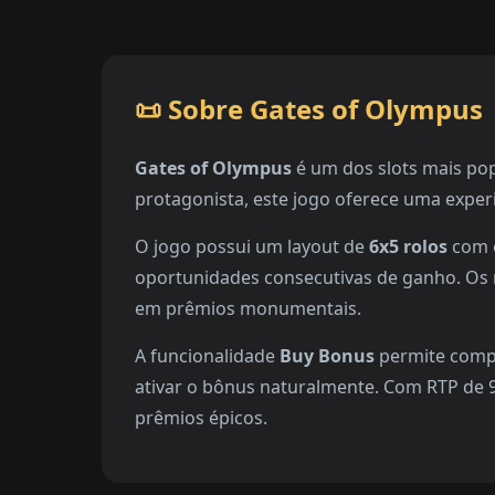
📜 Sobre Gates of Olympus
Gates of Olympus
é um dos slots mais po
protagonista, este jogo oferece uma expe
O jogo possui um layout de
6x5 rolos
com o
oportunidades consecutivas de ganho. Os 
em prêmios monumentais.
A funcionalidade
Buy Bonus
permite compr
ativar o bônus naturalmente. Com RTP de 9
prêmios épicos.