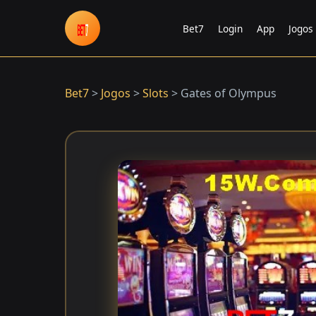
Bet7
Login
App
Jogos
Bet7
>
Jogos
>
Slots
> Gates of Olympus