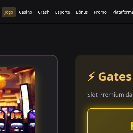
Jogo
Casino
Crash
Esporte
Bônus
Promo
Plataform
⚡ Gates
Slot Premium da