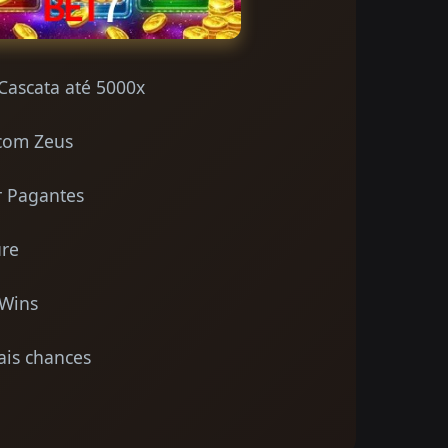
Cascata até 5000x
com Zeus
r Pagantes
ure
 Wins
ais chances